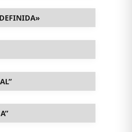
NDEFINIDA»
AL”
A”