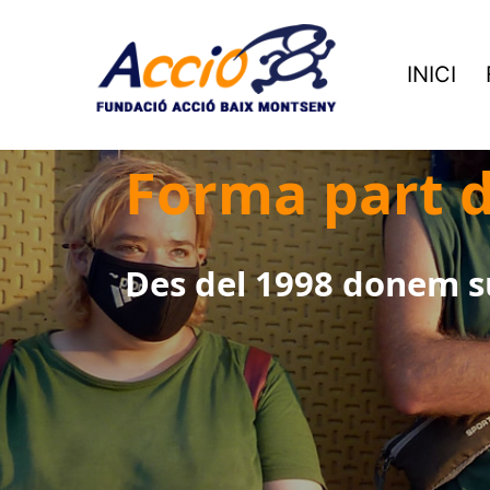
Vés
al
INICI
contingut
Forma part d
Fundació
Acció
Baix
Des del 1998 donem su
Montseny