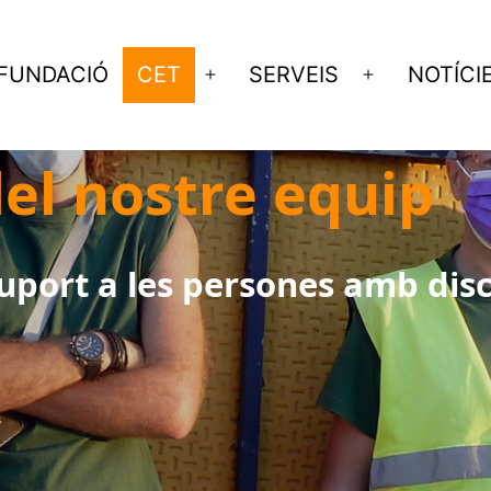
FUNDACIÓ
CET
SERVEIS
NOTÍCI
Obre
Obre
el
el
menú
menú
el nostre equip
port a les persones amb disc