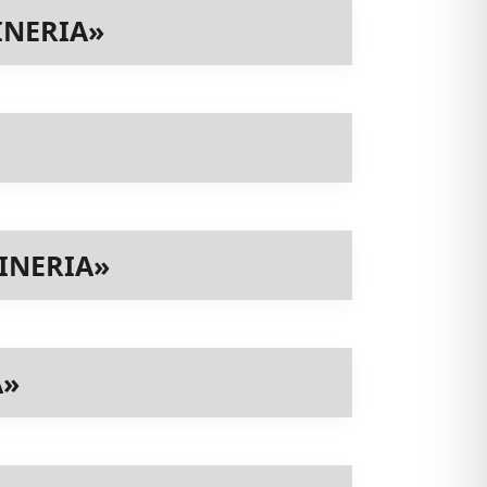
INERIA»
INERIA»
A»