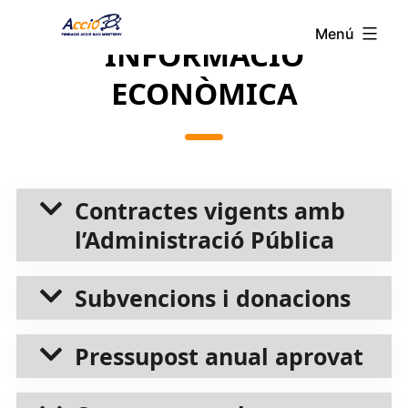
Vés
Menú
Fundació
al
INFORMACIÓ
Acció
contingut
ECONÒMICA
Baix
Montseny
Contractes vigents amb
l’Administració Pública
Subvencions i donacions
Pressupost anual aprovat