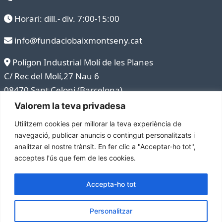
Horari: dill.- div. 7:00-15:00
info@fundaciobaixmontseny.cat
Polígon Industrial Molí de les Planes
C/ Rec del Molí,27 Nau 6
08470 Sant Celoni (Barcelona)
Valorem la teva privadesa
Utilitzem cookies per millorar la teva experiència de
navegació, publicar anuncis o contingut personalitzats i
analitzar el nostre trànsit. En fer clic a "Acceptar-ho tot",
acceptes l'ús que fem de les cookies.
Avís legal
Accepta-ho tot
Política de privacitat
Política de cookies
Personalitzar